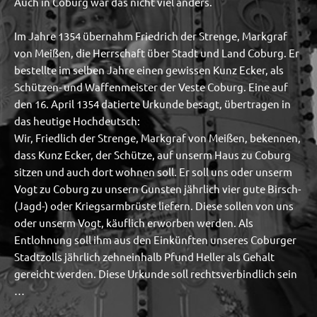
Auch in Coburg war das nicht viel anders.
Im Jahre 1354 übernahm Friedrich der Strenge, Markgraf
von Meißen, die Herrschaft über Stadt und Land Coburg. Er
bestellte im selben Jahre einen gewissen Kunz Ecker, als
Schützen- und Waffenmeister der Veste Coburg. Eine auf
den 16. April 1354 datierte Urkunde besagt, übertragen in
das heutige Hochdeutsch:
Wir, Friedlich der Strenge, Markgraf von Meißen, bekennen,
dass Kunz Ecker, der Schütze, auf unserm Haus zu Coburg
sitzen und auch dort wohnen soll. Er soll uns oder unserm
Vogt zu Coburg zu unsern Gunsten jährlich vier gute Birsch-
(Jagd-) oder Kriegsarmbrüste liefern. Diese sollen von uns
oder unserm Vogt, käuflich erworben werden. Als
Entlohnung soll ihm aus den Einkünften unseres Coburger
Stadtzolls jährlich zehneinhalb Pfund Heller als Gehalt
gereicht werden. Diese Urkunde soll rechtsverbindlich sein
…